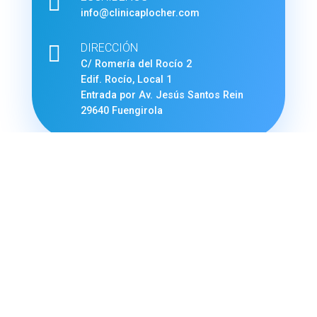

info@clinicaplocher.com

DIRECCIÓN
C/ Romería del Rocío 2
Edif. Rocío, Local 1
Entrada por Av. Jesús Santos Rein
29640 Fuengirola
La opinión de nuestros